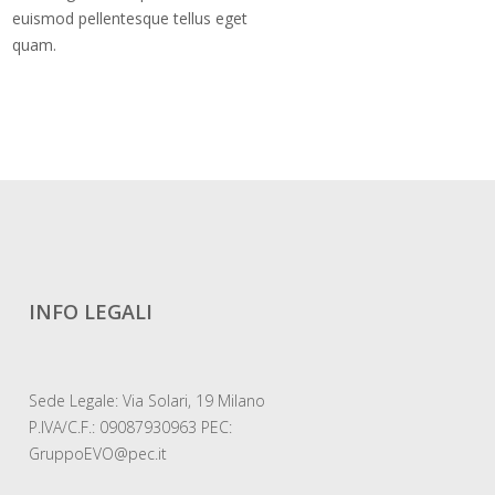
euismod pellentesque tellus eget
quam.
INFO LEGALI
Sede Legale: Via Solari, 19 Milano
P.IVA/C.F.: 09087930963 PEC:
GruppoEVO@pec.it