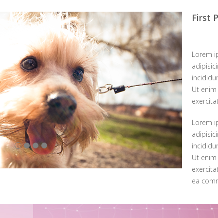
First
Lorem i
adipisic
incididu
Ut enim
exercita
Lorem i
adipisic
incididu
Ut enim
exercita
ea com