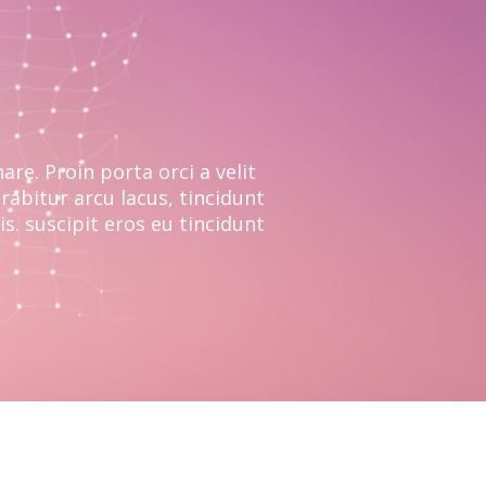
re. Proin porta orci a velit
rabitur arcu lacus, tincidunt
s. suscipit eros eu tincidunt