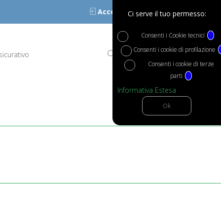
Accedi
Ci serve il tuo permesso:
Consenti i Cookie tecnici
?
Consenti i cookie di profilazione
sicurativo
Consenti i cookie di terze
parti
?
Informativa Estesa