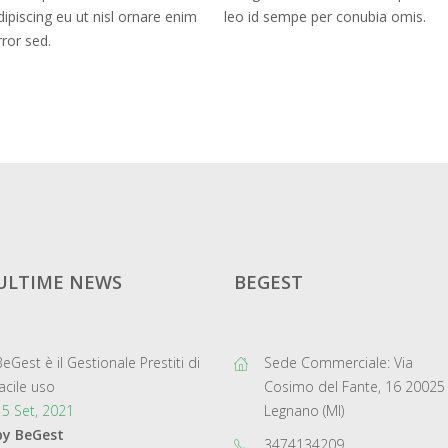
dipiscing eu ut nisl ornare enim
leo id sempe per conubia omis.
rror sed.
ULTIME NEWS
BEGEST
BeGest è il Gestionale Prestiti di
Sede Commerciale: Via
facile uso
Cosimo del Fante, 16 20025
15 Set, 2021
Legnano (MI)
by BeGest
3474134209