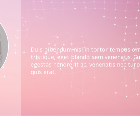
Duis bibendum nisl in tortor tempus orna
tristique, eget blandit sem venenatis. Cu
egestas hendrerit ac, venenatis nec turpi
quis erat.