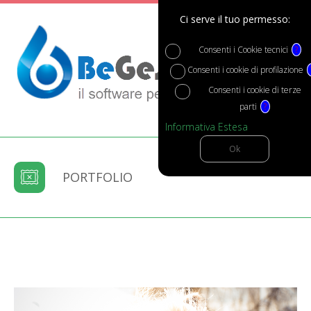
Ci serve il tuo permesso:
Consenti i Cookie tecnici
?
Consenti i cookie di profilazione
Consenti i cookie di terze
parti
?
Informativa Estesa
PORTFOLIO