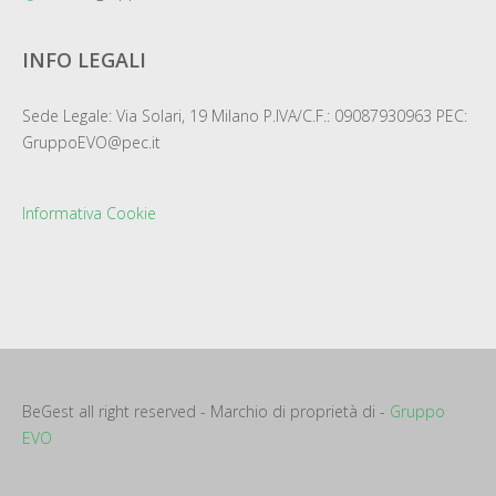
INFO LEGALI
Sede Legale: Via Solari, 19 Milano P.IVA/C.F.: 09087930963 PEC:
GruppoEVO@pec.it
Informativa Cookie
BeGest all right reserved - Marchio di proprietà di -
Gruppo
EVO