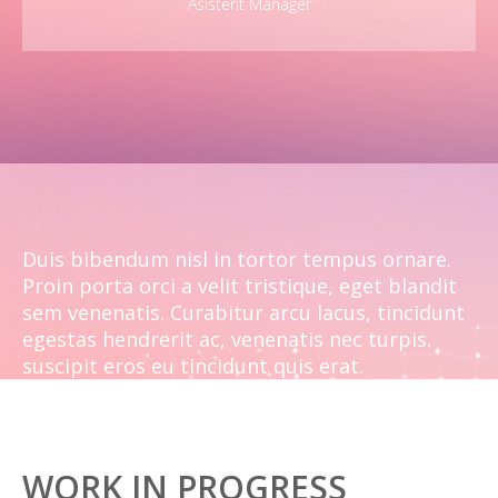
Asistent Manager
Duis bibendum nisl in tortor tempus ornare.
Proin porta orci a velit tristique, eget blandit
sem venenatis. Curabitur arcu lacus, tincidunt
egestas hendrerit ac, venenatis nec turpis.
suscipit eros eu tincidunt quis erat.
WORK IN PROGRESS