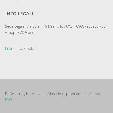
INFO LEGALI
Sede Legale: Via Solari, 19 Milano P.IVA/C.F.: 09087930963 PEC:
GruppoEVO@pec.it
Informativa Cookie
BeGest all right reserved - Marchio di proprietà di -
Gruppo
EVO