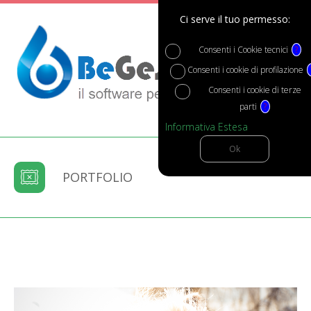
Ci serve il tuo permesso:
Consenti i Cookie tecnici
?
Consenti i cookie di profilazione
Consenti i cookie di terze
parti
?
Informativa Estesa
PORTFOLIO