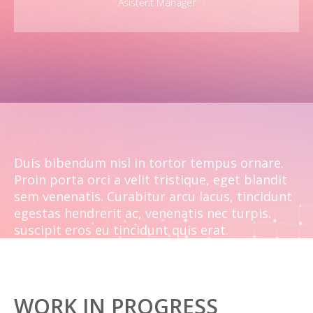
Asistent Manager
Duis bibendum nisl in tortor tempus ornare.
Proin porta orci a velit tristique, eget blandit
sem venenatis. Curabitur arcu lacus, tincidunt
egestas hendrerit ac, venenatis nec turpis.
suscipit eros eu tincidunt quis erat.
WORK IN PROGRESS