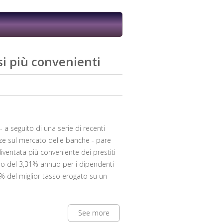
ssi più convenienti
- a seguito di una serie di recenti
orze sul mercato delle banche - pare
diventata più conveniente dei prestiti
 sono del 3,31% annuo per i dipendenti
66% del miglior tasso erogato su un
See more