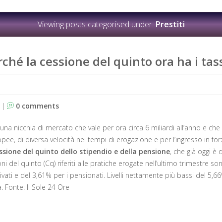
Viewing posts categorised under:
Prestiti
erché la cessione del quinto ora ha i ta
|
0 comments
una nicchia di mercato che vale per ora circa 6 miliardi all’anno e che 
pee, di diversa velocità nei tempi di erogazione e per l’ingresso in f
ssione del quinto dello stipendio e della pensione
, che già oggi è 
ioni del quinto (Cq) riferiti alle pratiche erogate nell’ultimo trimestre
ivati e del 3,61% per i pensionati. Livelli nettamente più bassi del 5,
à. Fonte: Il Sole 24 Ore