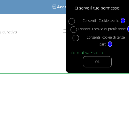
Accedi
Ci serve il tuo permesso:
Consenti i Cookie tecnici
?
Consenti i cookie di profilazione
sicurativo
Consenti i cookie di terze
parti
?
Informativa Estesa