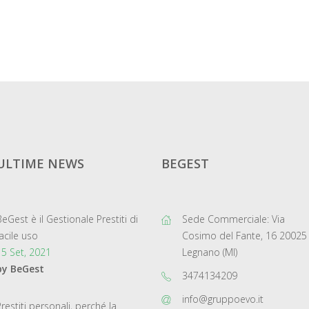
ULTIME NEWS
BEGEST
BeGest è il Gestionale Prestiti di
Sede Commerciale: Via
facile uso
Cosimo del Fante, 16 20025
15 Set, 2021
Legnano (MI)
by BeGest
3474134209
info@gruppoevo.it
Prestiti personali, perché la