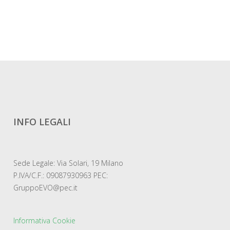
INFO LEGALI
Sede Legale: Via Solari, 19 Milano
P.IVA/C.F.: 09087930963 PEC:
GruppoEVO@pec.it
Informativa Cookie