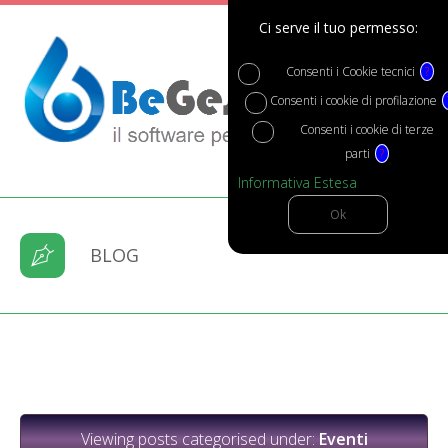
Ci serve il tuo permesso:
Consenti i Cookie tecnici
?
Consenti i cookie di profilazione
Consenti i cookie di terze
parti
?
Informativa Estesa
BLOG
Viewing posts categorised under:
Eventi