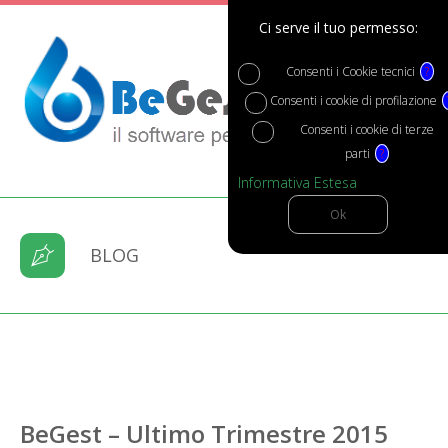
Ci serve il tuo permesso:
Consenti i Cookie tecnici
?
Consenti i cookie di profilazione
Consenti i cookie di terze
parti
?
Informativa Estesa
BLOG
BeGest – Ultimo Trimestre 2015